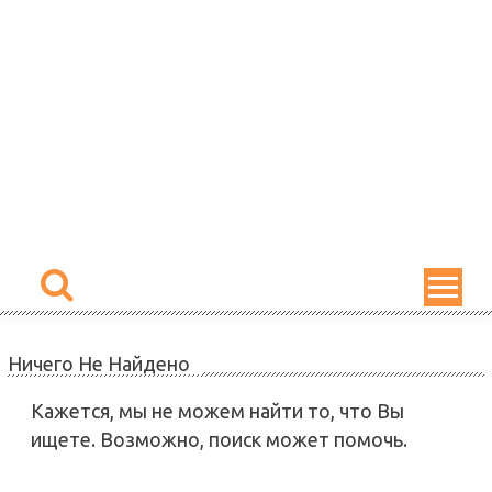
Skip
to
content
Ничего Не Найдено
Кажется, мы не можем найти то, что Вы
ищете. Возможно, поиск может помочь.