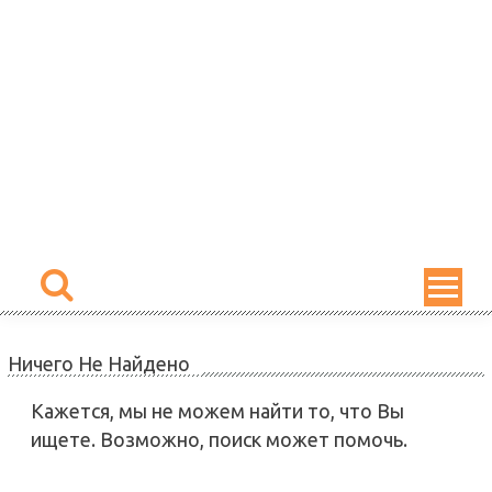
Skip
to
content
Ничего Не Найдено
Кажется, мы не можем найти то, что Вы
ищете. Возможно, поиск может помочь.