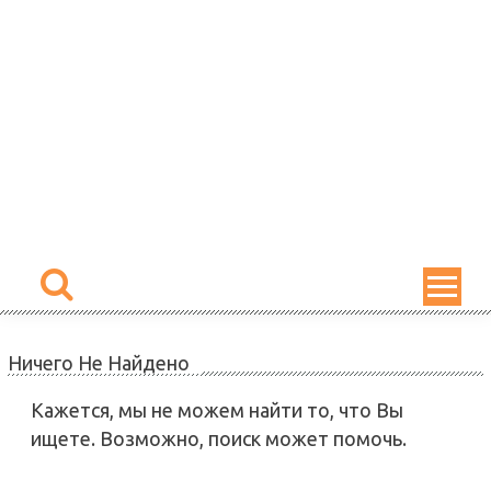
Skip
to
content
Ничего Не Найдено
Кажется, мы не можем найти то, что Вы
ищете. Возможно, поиск может помочь.