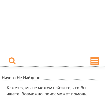
Skip
to
content
Ничего Не Найдено
Кажется, мы не можем найти то, что Вы
ищете. Возможно, поиск может помочь.