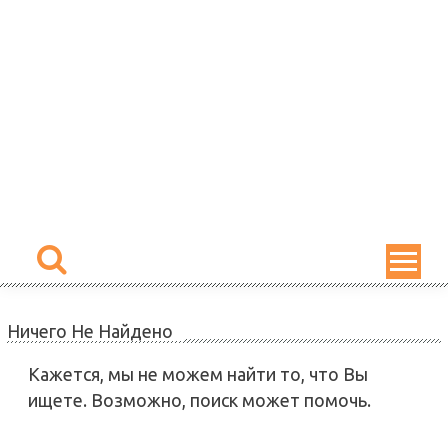
Skip
to
content
Ничего Не Найдено
Кажется, мы не можем найти то, что Вы
ищете. Возможно, поиск может помочь.