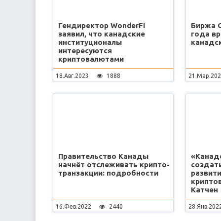
Гендиректор WonderFi
Биржа 
заявил, что канадские
года в
институционалы
канадс
интересуются
криптовалютами
18.Авг.2023
1888
21.Мар.20
Правительство Канады
«Канад
начнёт отслеживать крипто-
создать
транзакции: подробности
развит
крипто
Катчен
16.Фев.2022
2440
28.Янв.202