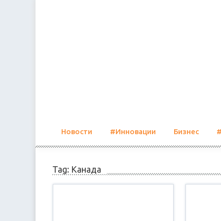
Skip
to
content
Новости
#Инновации
Бизнес
Tag: Канада