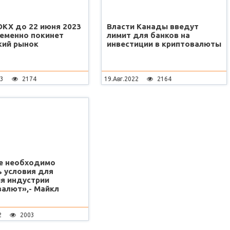
OKX до 22 июня 2023
Власти Канады введут
ременно покинет
лимит для банков на
кий рынок
инвестиции в криптовалюты
23
2174
19.Авг.2022
2164
е необходимо
 условия для
ия индустрии
валют»,- Майкл
2
2003