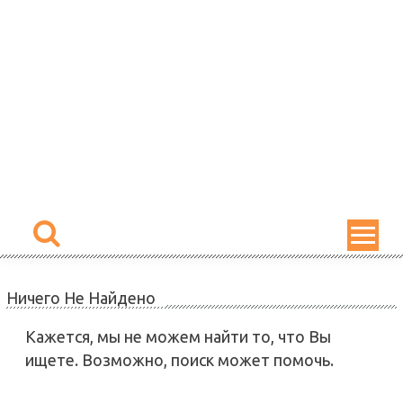
Skip
to
content
Ничего Не Найдено
Кажется, мы не можем найти то, что Вы
ищете. Возможно, поиск может помочь.