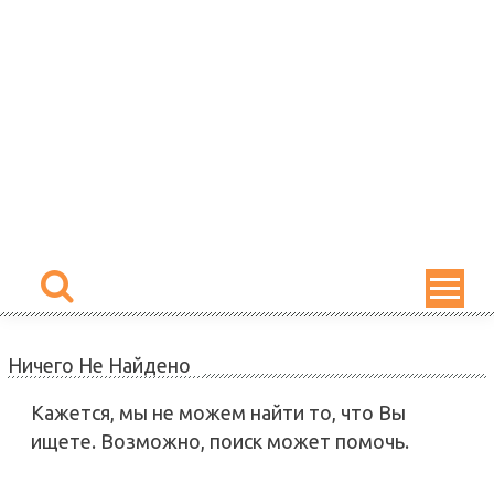
Skip
to
content
Ничего Не Найдено
Кажется, мы не можем найти то, что Вы
ищете. Возможно, поиск может помочь.