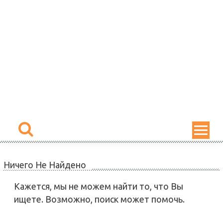
Skip
to
content
Ничего Не Найдено
Кажется, мы не можем найти то, что Вы
ищете. Возможно, поиск может помочь.