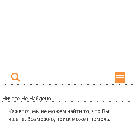
Skip
to
content
Ничего Не Найдено
Кажется, мы не можем найти то, что Вы
ищете. Возможно, поиск может помочь.