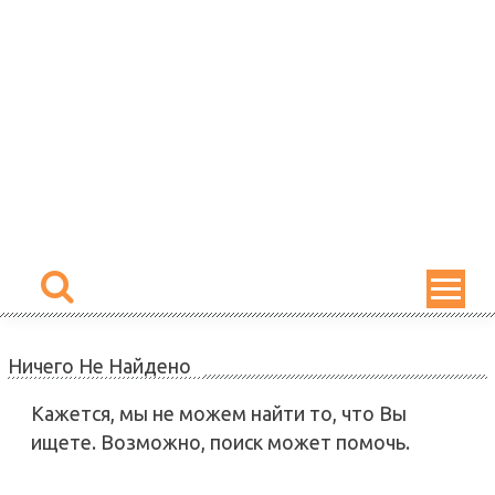
Skip
to
content
Ничего Не Найдено
Кажется, мы не можем найти то, что Вы
ищете. Возможно, поиск может помочь.