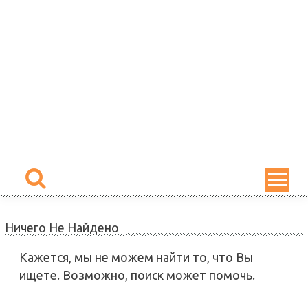
Skip
to
content
Ничего Не Найдено
Кажется, мы не можем найти то, что Вы
ищете. Возможно, поиск может помочь.