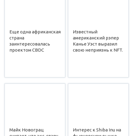
Еще одна африканская
Известный
страна
американский рэпер
заинтересовалась
Канье Уэст выразил
проектом CBDC
свою неприязнь к NFT.
Майк Новограц
Интерес к Shiba Inu на
считает, что экс-главу
фьючерсном рынке