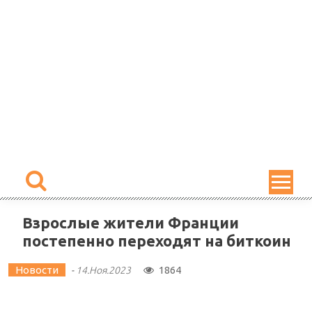
Skip
to
content
Взрослые жители Франции
постепенно переходят на биткоин
Новости
1864
-
14.Ноя.2023