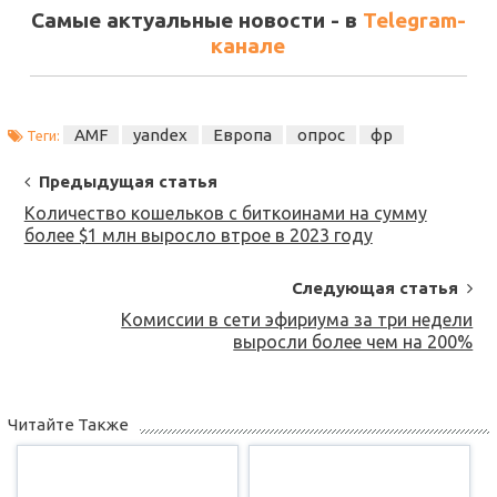
Самые актуальные новости - в
Telegram-
канале
AMF
yandex
Европа
опрос
фр
Теги:
Post
Предыдущая статья
Navigation
Количество кошельков с биткоинами на сумму
более $1 млн выросло втрое в 2023 году
Следующая статья
Комиссии в сети эфириума за три недели
выросли более чем на 200%
Читайте Также