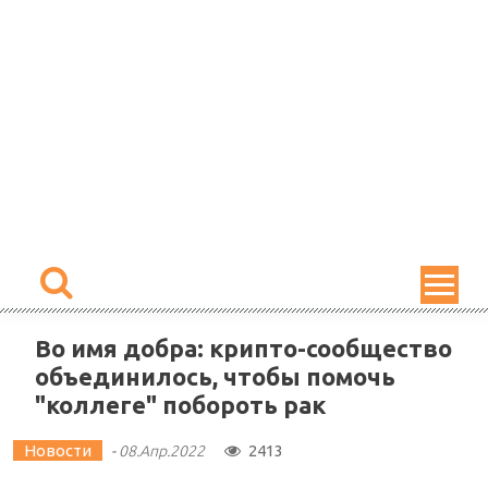
Skip
to
content
Во имя добра: крипто-сообщество
объединилось, чтобы помочь
"коллеге" побороть рак
Новости
2413
-
08.Апр.2022