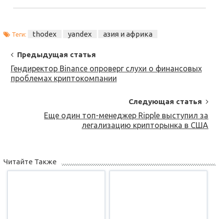
thodex
yandex
азия и африка
Теги:
Post
Предыдущая статья
Navigation
Гендиректор Binance опроверг слухи о финансовых
проблемах криптокомпании
Следующая статья
Еще один топ-менеджер Ripple выступил за
легализацию крипторынка в США
Читайте Также