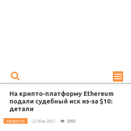
Skip
to
content
На крипто-платформу Ethereum
подали судебный иск из-за $10:
детали
Новости
2092
-
22.Янв.2022