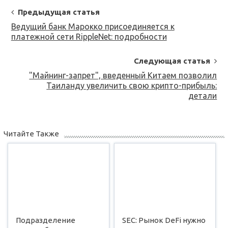
Post
Предыдущая статья
Navigation
Ведущий банк Марокко присоединяется к
платежной сети RippleNet: подробности
Следующая статья
"Майнинг-запрет", введенный Китаем позволил
Таиланду увеличить свою крипто-прибыль:
детали
Читайте Также
Подразделение
SEC: Рынок DeFi нужно