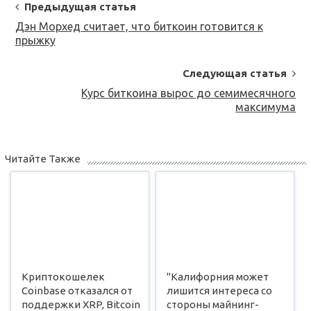
Post
Предыдущая статья
Navigation
Дэн Морхед считает, что биткоин готовится к
прыжку
Следующая статья
Курс биткоина вырос до семимесячного
максимума
Читайте Также
Криптокошелек
"Калифорния может
Coinbase отказался от
лишится интереса со
поддержки XRP, Bitcoin
стороны майнинг-