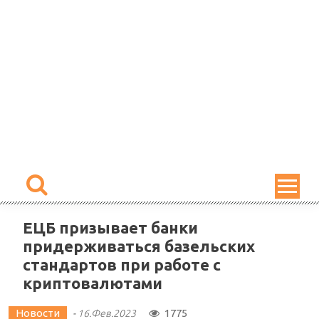
Skip
to
content
ЕЦБ призывает банки
придерживаться базельских
стандартов при работе с
криптовалютами
Новости
1775
-
16.Фев.2023