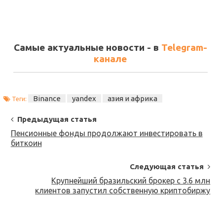
Самые актуальные новости - в
Telegram-
канале
Binance
yandex
азия и африка
Теги:
Post
Предыдущая статья
Navigation
Пенсионные фонды продолжают инвестировать в
биткоин
Следующая статья
Крупнейший бразильский брокер с 3.6 млн
клиентов запустил собственную криптобиржу