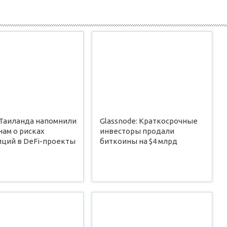
 Таиланда напомнили
Glassnode: Краткосрочные
ам о рисках
инвесторы продали
иций в DeFi-проекты
биткоины на $4 млрд