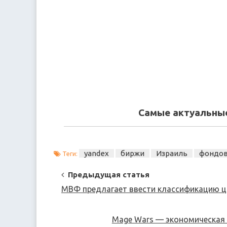
Самые актуальные
yandex
биржи
Израиль
фондо
Теги:
Post
Предыдущая статья
Navigation
МВФ предлагает ввести классификацию 
Mage Wars — экономическая 