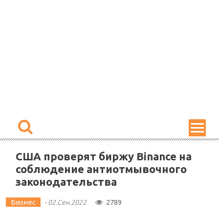
Skip
to
content
США проверят биржу Binance на
соблюдение антиотмывочного
законодательства
Бизнес
2789
-
02.Сен.2022