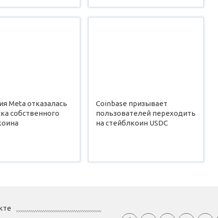
ия Meta отказалась
Coinbase призывает
ска собственного
пользователей переходить
коина
на стейблкоин USDC
кте