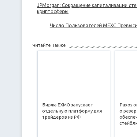
Navigation
JPMorgan: Сокращение капитализации сте
криптосферы
Число Пользователей MEXC Превыси
Читайте Также
Биржа EXMO запускает
Paxos 
отдельную платформу для
о резер
трейдеров из РФ
обеспе
стейбл