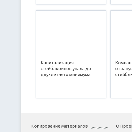
Капитализация
Компан
стейблкоинов упала до
от запу
двухлетнего минимума
стейбл
Копирование Материалов
О Прое