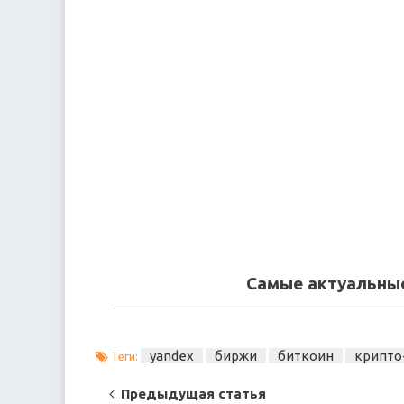
Самые актуальные
yandex
биржи
биткоин
крипто
Теги:
Post
Предыдущая статья