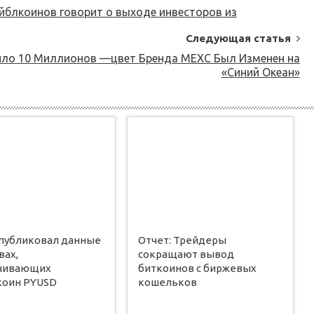
йблкоинов говорит о выходе инвесторов из
Следующая статья
ло 10 Миллионов —цвет Бренда MEXC Был Изменен на
«Синий Океан»
опубликовал данные
Отчет: Трейдеры
вах,
сокращают вывод
чивающих
биткоинов с биржевых
коин PYUSD
кошельков