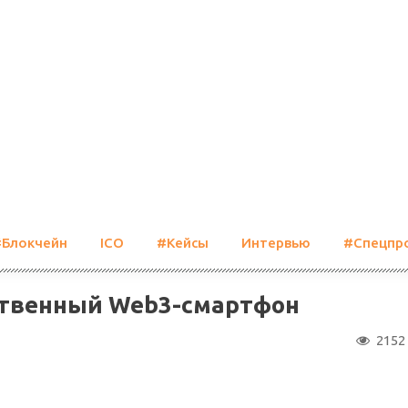
#Блокчейн
ICO
#Кейсы
Интервью
#Спецпр
ственный Web3-смартфон
2152