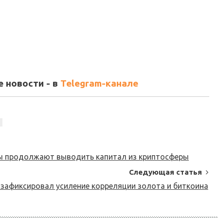
 новости - в
Telegram-канале
ры продолжают выводить капитал из криптосферы
Следующая статья
a зафиксировал усиление корреляции золота и биткоина