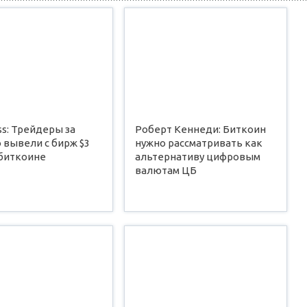
ss: Трейдеры за
Роберт Кеннеди: Биткоин
 вывели с бирж $3
нужно рассматривать как
 биткоине
альтернативу цифровым
валютам ЦБ