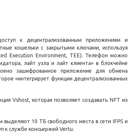
доступ к децентрализованным приложениям и
тные кошельки с закрытыми ключами, используя
ted Execution Environment, TEE). Телефон можно
идатора, лайт узла и лайт клиента» в блокчейне
роено зашифрованное приложение для обмена
торое «интегрирует функции децентрализованных
ция Vshost, которая позволяет создавать NFT из
 выделяют 10 ТБ свободного места в сети IFPS и
п к службе консьержей Vertu.