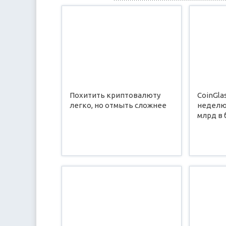
Похитить криптовалюту
CoinGla
легко, но отмыть сложнее
неделю
млрд в