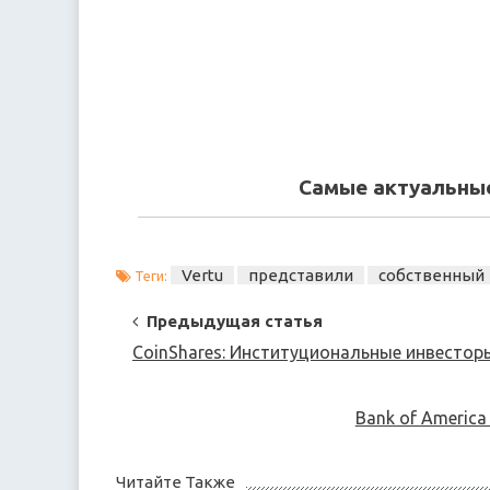
Самые актуальные
Vertu
представили
собственный
Теги:
Post
Предыдущая статья
Navigation
CoinShares: Институциональные инвесто
Bank of Americ
Читайте Также