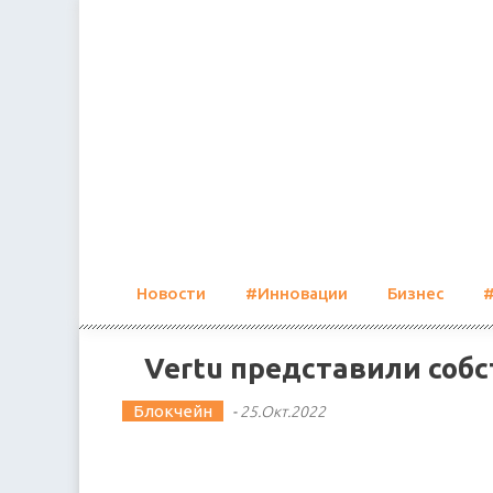
Skip
to
content
Новости
#Инновации
Бизнес
Vertu представили соб
Блокчейн
-
25.Окт.2022