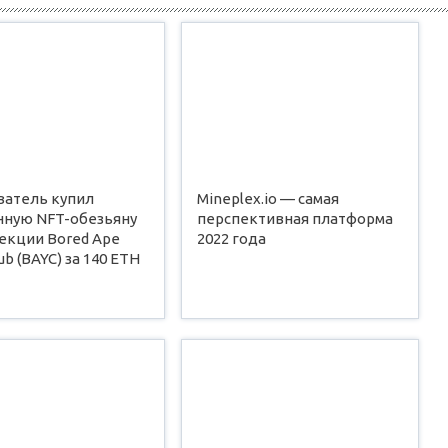
ватель купил
Mineplex.io — самая
нную NFT-обезьяну
перспективная платформа
екции Bored Ape
2022 года
ub (BAYC) за 140 ETH