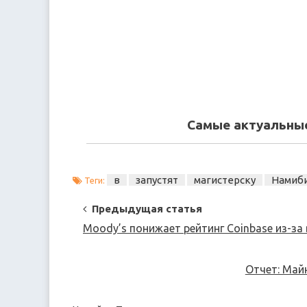
Самые актуальные
в
запустят
магистерску
Намиб
Теги:
Post
Предыдущая статья
Navigation
Moody’s понижает рейтинг Coinbase из-з
Отчет: Май