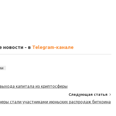
 новости - в
Telegram-канале
ии
а выхода капитала из криптосферы
Следующая статья
неры стали участниками июньских распродаж биткоина