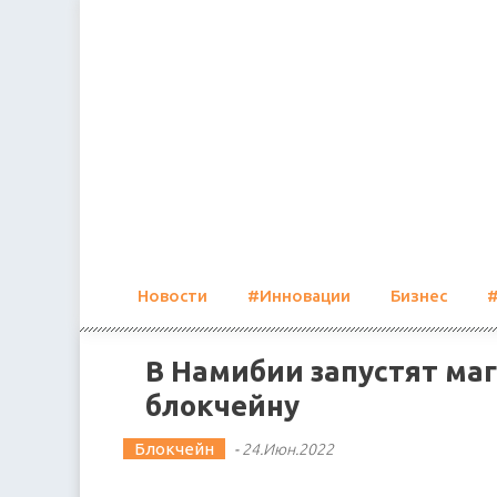
Skip
to
content
Новости
#Инновации
Бизнес
В Намибии запустят ма
блокчейну
Блокчейн
-
24.Июн.2022