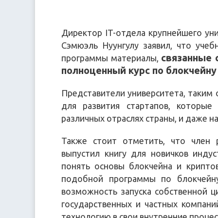
Директор IT-отдела крупнейшего унив
Сэмюэль Нуунгулу заявил, что уче
связанные 
программы материалы,
полноценный курс по блокчейну
Представители университета, таким
для развития стартапов, которые
различных отраслях страны, и даже н
Также стоит отметить, что член
выпустил книгу для новичков инду
понять основы блокчейна и крипто
подобной программы по блокчейну
возможность запуска собственной ц
государственных и частных компан
технологию в свои внутренние процес