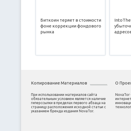
Биткоин теряет в стоимости
IntoThe
фоне коррекции фондового
убыточ
рынка
адресо
Копирование Материалов
О Прое
При использовании материалов сайта
NovaTor
обязательным условием является наличие
интернет
гиперссылки в пределах первого абзаца на
инноваци
страницу расположения исходной статьи с
технолог
указанием бренда издания NovaTor.