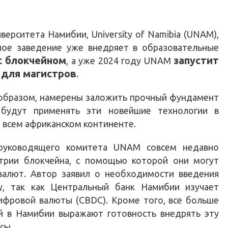
ерситета Намибии, University of Namibia (UNAM),
бное заведение уже внедряет в образовательные
с блокчейном
запустит
, а уже 2024 году UNAM
 для магистров
.
 образом, намерены заложить прочный фундамент
 будут применять эти новейшие технологии в
а всем африканском континенте.
 руководящего комитета UNAM совсем недавно
стрии блокчейна, с помощью которой они могут
валют. Автор заявил о необходимости введения
, так как Центральный банк Намибии изучает
ифровой валюты (CBDC). Кроме того, все больше
ий в Намибии выражают готовность внедрять эту
сы.