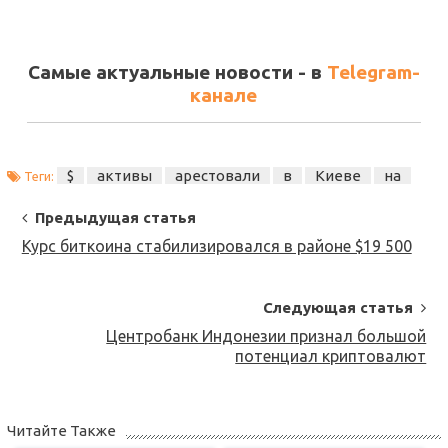
Самые актуальные новости - в
Telegram-
канале
$
активы
арестовали
в
Киеве
на
Теги:
Post
Предыдущая статья
Navigation
Курс биткоина стабилизировался в районе $19 500
Следующая статья
Центробанк Индонезии признал большой
потенциал криптовалют
Читайте Также