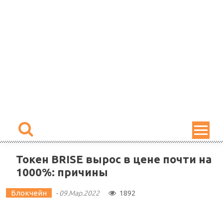
Skip
to
content
Токен BRISE вырос в цене почти на
1000%: причины
Блокчейн
1892
-
09.Мар.2022