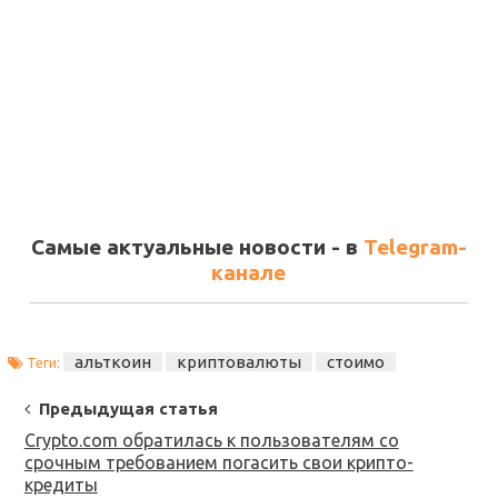
Самые актуальные новости - в
Telegram-
канале
альткоин
криптовалюты
стоимо
Теги:
Post
Предыдущая статья
Navigation
Crypto.com обратилась к пользователям со
срочным требованием погасить свои крипто-
кредиты