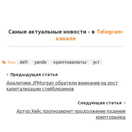
Самые актуальные новости - в
Telegram-
канале
defi
yande
криптовалюты
уст
Теги:
Post
Предыдущая статья
Navigation
Аналитики JPMorgan обратили внимание на рост
капитализации стейблкоинов
Следующая статья
Артур Хейс прогнозирует продолжение падения
крипторынка