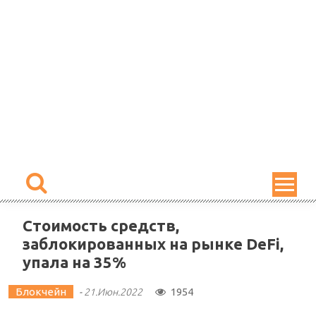
Skip
to
content
Стоимость средств,
заблокированных на рынке DeFi,
упала на 35%
Блокчейн
1954
-
21.Июн.2022