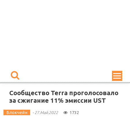
Skip
to
content
Сообщество Terra проголосовало
за сжигание 11% эмиссии UST
Блокчейн
1732
-
27.Май.2022