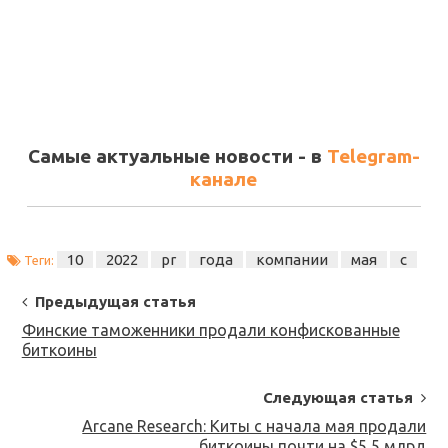
Самые актуальные новости - в
Telegram-
канале
10
2022
pr
года
компании
мая
с
Теги:
Post
Предыдущая статья
Navigation
Финские таможенники продали конфискованные
биткоины
Следующая статья
Arcane Research: Киты с начала мая продали
биткоины почти на $5,5 млрд