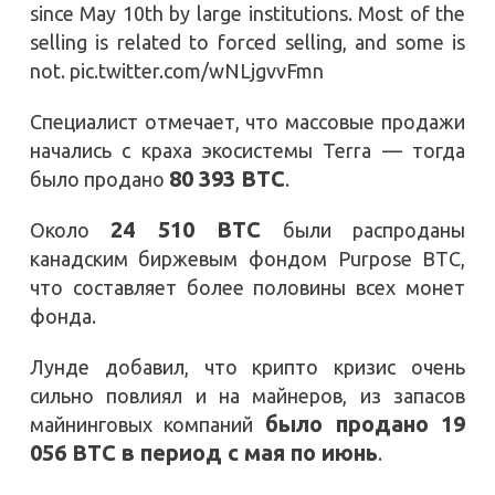
since May 10th by large institutions. Most of the
selling is related to forced selling, and some is
not. pic.twitter.com/wNLjgvvFmn
Специалист отмечает, что массовые продажи
начались с краха экосистемы Terra — тогда
80 393 BTC
было продано
.
24 510 BTC
Около
были распроданы
канадским биржевым фондом Purpose BTC,
что составляет более половины всех монет
фонда.
Лунде добавил, что крипто кризис очень
сильно повлиял и на майнеров, из запасов
было продано 19
майнинговых компаний
056 BTC в период с мая по июнь
.