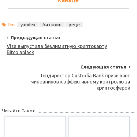
канале
yandex
биткоин
реце
Теги:
Post
Предыдущая статья
Navigation
Visa выпустила безлимитную криптокарту
Bitcoinblack
Следующая статья
Гендиректор Custodia Bank призывает
чиновников к эффективному контролю за
криптосферой
Читайте Также