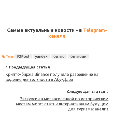
Самые актуальные новости - в
Telegram-
канале
F2Pool
yandex
битко
биткоин
Теги:
Post
Предыдущая статья
Navigation
Крипто-биржа Binance получила разрешение на
ведение деятельности в Абу-Даби
Следующая статья
Экскурсии в метавселенной по историческим
местам могут стать альтернативным будущим
для туризма: анализ