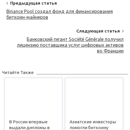
Post
Предыдущая статья
Navigation
Binance Pool создал фонд для финансирования
биткоин-майнеров
Следующая статья
Банковский гигант Société Générale получил
лицензию поставщика услуг цифровых активов
во Франции
Читайте Также
В России впервые
Азиатские инвесторы
выдали дипломы в
помогли биткоину