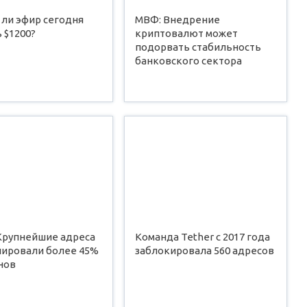
 ли эфир сегодня
МВФ: Внедрение
 $1200?
криптовалют может
подорвать стабильность
банковского сектора
 Крупнейшие адреса
Команда Tether с 2017 года
лировали более 45%
заблокировала 560 адресов
нов