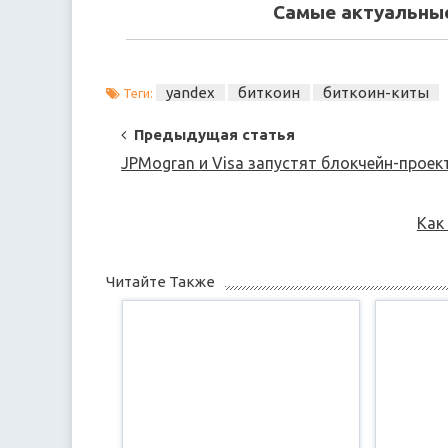
Самые актуальные
yandex
биткоин
биткоин-киты
Теги:
Post
Предыдущая статья
Navigation
JPMogran и Visa запустят блокчейн-проек
Как
Читайте Также