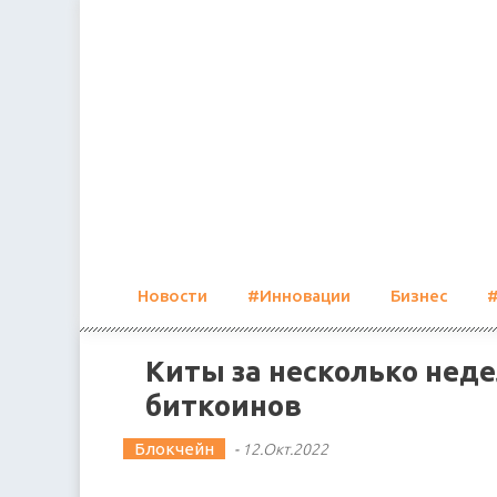
Skip
to
content
Новости
#Инновации
Бизнес
Киты за несколько неде
биткоинов
Блокчейн
-
12.Окт.2022