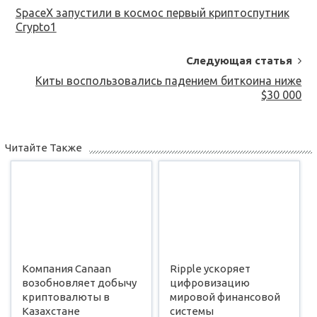
Navigation
SpaceX запустили в космос первый криптоспутник
Crypto1
Следующая статья
Киты воспользовались падением биткоина ниже
$30 000
Читайте Также
Компания Canaan
Ripple ускоряет
возобновляет добычу
цифровизацию
криптовалюты в
мировой финансовой
Казахстане
системы