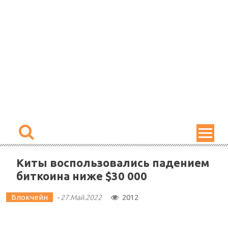
Skip
to
content
Киты воспользовались падением
биткоина ниже $30 000
Блокчейн
2012
-
27.Май.2022