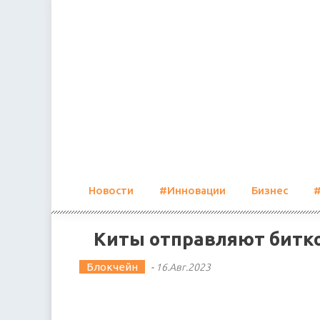
Skip
to
content
Новости
#Инновации
Бизнес
Киты отправляют битк
Блокчейн
-
16.Авг.2023