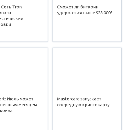
: Сеть Tron
Сможет ли биткоин
ивала
удержаться выше $28 000?
истические
ровки
ort: Июль может
Mastercard запускает
успешным месяцем
очередную криптокарту
ткоина