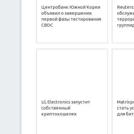
Центробанк Южной Кореи
Reuters
объявил о завершении
обслуж
первой фазы тестирования
террор
CBDC
группи
LG Electronics запустит
Matrixp
собственный
стать 
криптокошелек
для би