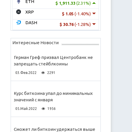
ETH
(2.31%)
$ 1,911.33
XRP
(-1.40%)
$ 1.05
DASH
(-1.28%)
$ 30.76
Интересные Новости
Герман Греф призвал Центробанк не
запрещать стейблкоины
03.Фев.2022
2291
Курс биткоина упал до минимальных
значений с января
05.Май.2022
1956
Сможет ли биткоин удержаться выше