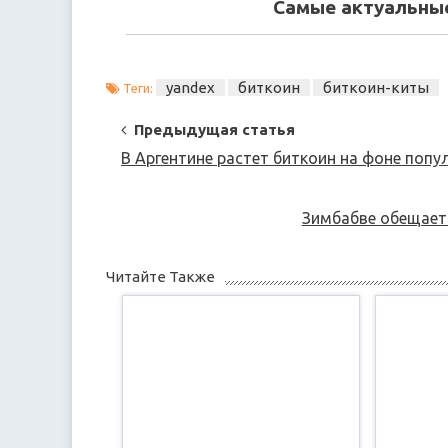
Самые актуальные
yandex
биткоин
биткоин-киты
Теги:
Post
Предыдущая статья
Navigation
В Аргентине растет биткоин на фоне поп
Зимбабве обещает
Читайте Также