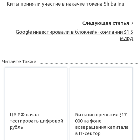
Navigation
Киты приняли участие в накачке токена Shiba Inu
Следующая статья
Google инвестировали в блокчейн-компании $1.5
млрд
Читайте Также
ЦБ РФ начал
Биткоин превысил $17
тестировать цифровой
000 на фоне
рубль
возвращения капитала
в IT-сектор