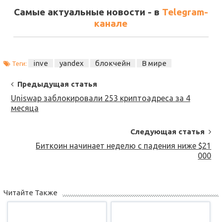
Самые актуальные новости - в
Telegram-
канале
inve
yandex
блокчейн
В мире
Теги:
Post
Предыдущая статья
Navigation
Uniswap заблокировали 253 криптоадреса за 4
месяца
Следующая статья
Биткоин начинает неделю с падения ниже $21
000
Читайте Также