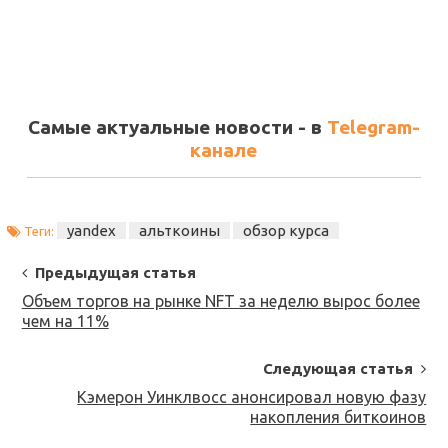
Самые актуальные новости - в
Telegram-
канале
yandex
альткоины
обзор курса
Теги:
Post
Предыдущая статья
Navigation
Объем торгов на рынке NFT за неделю вырос более
чем на 11%
Следующая статья
Кэмерон Уинклвосс анонсировал новую фазу
накопления биткоинов