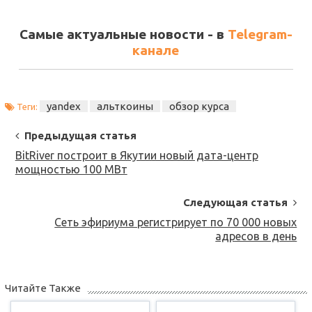
Самые актуальные новости - в
Telegram-
канале
yandex
альткоины
обзор курса
Теги:
Post
Предыдущая статья
Navigation
BitRiver построит в Якутии новый дата-центр
мощностью 100 МВт
Следующая статья
Сеть эфириума регистрирует по 70 000 новых
адресов в день
Читайте Также