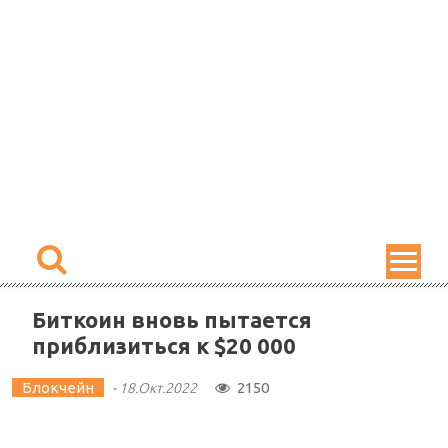
Skip
to
content
Биткоин вновь пытается
приблизиться к $20 000
Блокчейн
2150
-
18.Окт.2022