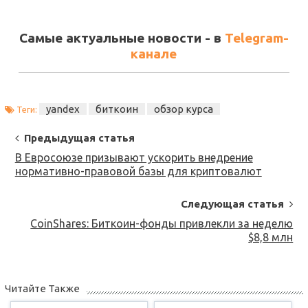
Самые актуальные новости - в
Telegram-
канале
yandex
биткоин
обзор курса
Теги:
Post
Предыдущая статья
Navigation
В Евросоюзе призывают ускорить внедрение
нормативно-правовой базы для криптовалют
Следующая статья
CoinShares: Биткоин-фонды привлекли за неделю
$8,8 млн
Читайте Также