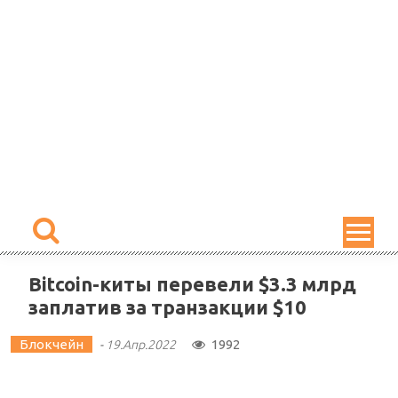
Skip
to
content
Bitcoin-киты перевели $3.3 млрд
заплатив за транзакции $10
Блокчейн
1992
-
19.Апр.2022