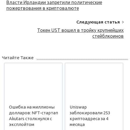
Navigation
Власти Ирландии запретили политические
пожертвования в криптовалюте
Следующая статья
Токен UST вошел в тройку крупнейших
стейблкоинов
Читайте Также
Ошибка на миллионы
Uniswap
долларов: NFT-стартап
заблокировали 253
Akutars столкнулся с
криптоадреса за 4
эксплойтом
месяца